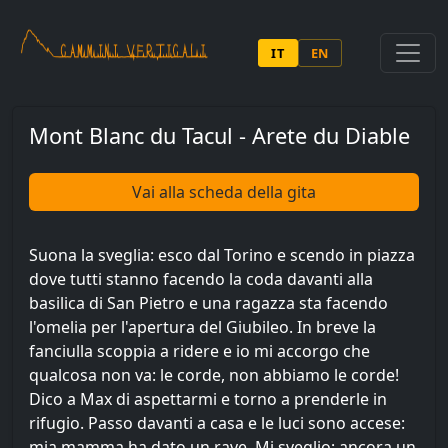
Salta al contenuto principale
IT
EN
Mont Blanc du Tacul - Arete du Diable
Vai alla scheda della gita
Suona la sveglia: esco dal Torino e scendo in piazza
dove tutti stanno facendo la coda davanti alla
basilica di San Pietro e una ragazza sta facendo
l'omelia per l'apertura del Giubileo. In breve la
fanciulla scoppia a ridere e io mi accorgo che
qualcosa non va: le corde, non abbiamo le corde!
Dico a Max di aspettarmi e torno a prenderle in
rifugio. Passo davanti a casa e le luci sono accese:
mia mamma ha dato un rave. Mi sveglio; ancora un