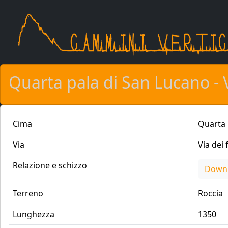
Salta al contenuto principale
Quarta pala di San Lucano - V
Cima
Quarta 
Via
Via dei 
Relazione e schizzo
Down
Terreno
Roccia
Lunghezza
1350