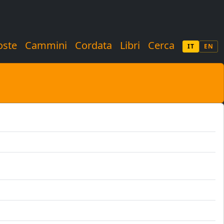
oste
Cammini
Cordata
Libri
Cerca
IT
EN