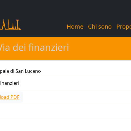
Home
Chi sono
Prop
ia dei finanzieri
pala di San Lucano
finanzieri
load PDF