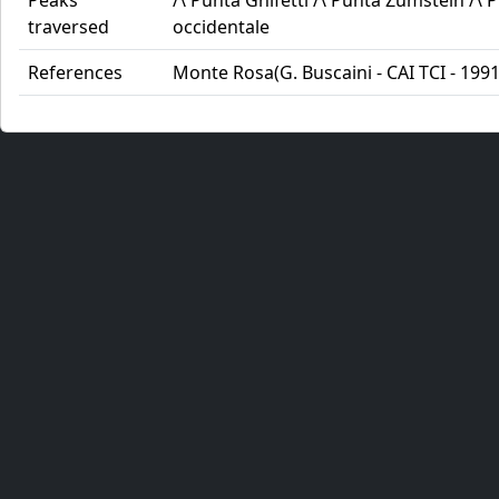
Peaks
/\ Punta Gnifetti /\ Punta Zumstein /\
traversed
occidentale
References
Monte Rosa(G. Buscaini - CAI TCI - 1991