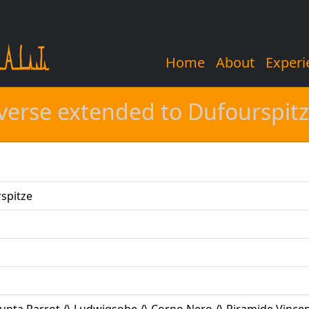
Home
About
Experi
verse extended to Dufourspit
spitze