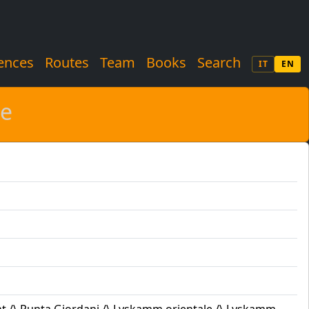
ences
Routes
Team
Books
Search
IT
EN
ze