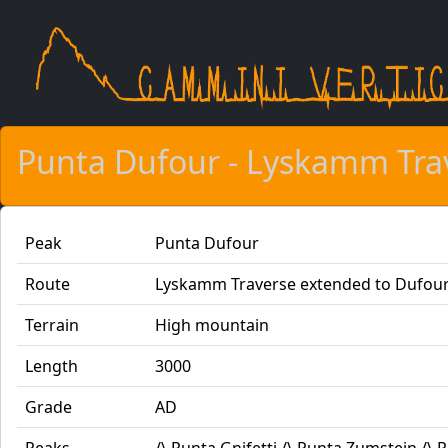
Skip to main content
Punta Dufour - Lyskamm Tra
Peak
Punta Dufour
Route
Lyskamm Traverse extended to Dufour
Terrain
High mountain
Length
3000
Grade
AD