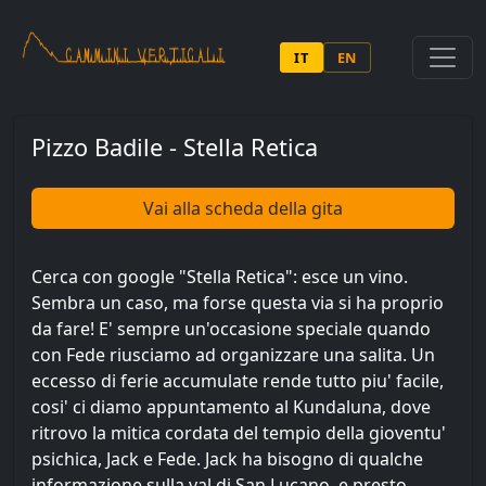
Salta al contenuto principale
IT
EN
Pizzo Badile - Stella Retica
Vai alla scheda della gita
Cerca con google "Stella Retica": esce un vino.
Sembra un caso, ma forse questa via si ha proprio
da fare! E' sempre un'occasione speciale quando
con Fede riusciamo ad organizzare una salita. Un
eccesso di ferie accumulate rende tutto piu' facile,
cosi' ci diamo appuntamento al Kundaluna, dove
ritrovo la mitica cordata del tempio della gioventu'
psichica, Jack e Fede. Jack ha bisogno di qualche
informazione sulla val di San Lucano, e presto